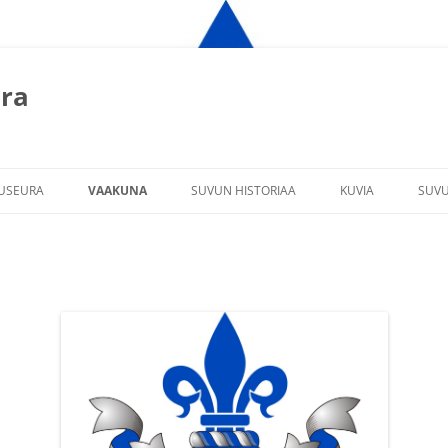
ura
USEURA
VAAKUNA
SUVUN HISTORIAA
KUVIA
SUVU
URAN SÄÄNNÖT
PERHEKAAVIOITA
SUKUJUHLAT 2002
LLITUS
POIMINTOJA SUVUN VIESTISTÄ
SUVUN TAPAAMINE
SENILLE
SUKUJUHLA HELSIN
UTA MUKAVAA
SUVUN TAPAAMINE
OTTEET
LILJA-SUVUT KIUR
VUOSIKOKOUS KI