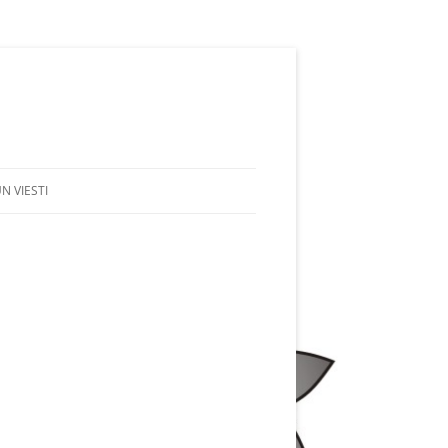
N VIESTI
N 2004
GISSÄ 2005
N 2006
UVEDELLÄ 2007
VENNAVALLA