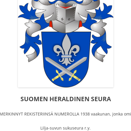
2008
10-VUOTISJUHLA N
SUKUJUHLA 2014 
SUKUJUHLA 2021 
VANHOJA VALOKU
SUOMEN HERALDINEN SEURA
MERKINNYT REKISTERIINSÄ NUMEROLLA 1938 vaakunan, jonka omi
Lilja-suvun sukuseura r.y.