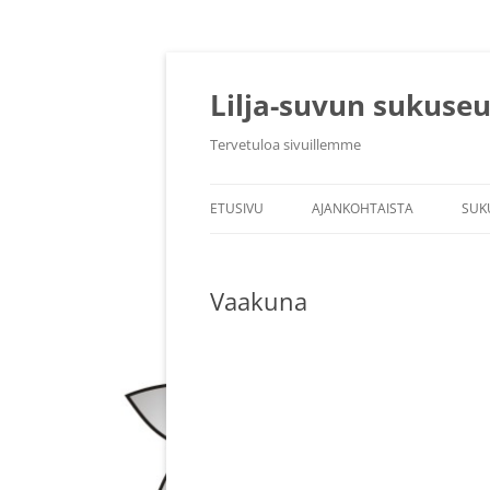
Siirry
sisältöön
Lilja-suvun sukuse
Tervetuloa sivuillemme
ETUSIVU
AJANKOHTAISTA
SUK
SE
Vaakuna
HA
JÄ
MU
TU