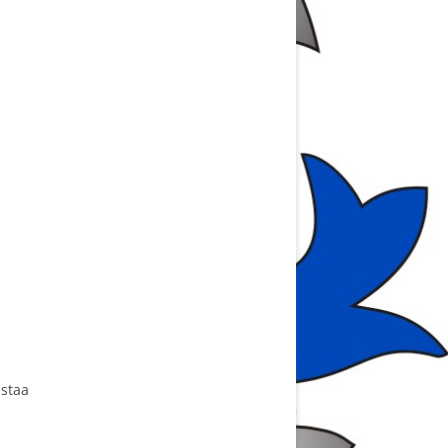
ILSIÄSSÄ 2011
KUOPIOSSA
KUOPIOSSA
VIA
staa