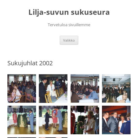
Siirry
sisältöön
Lilja-suvun sukuseura
Tervetuloa sivuillemme
Valikko
Sukujuhlat 2002